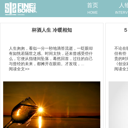
首页
人
HOME
INTERV
杯酒人生 冷暖相知
​
人生匆匆，看似一分一秒地滴答流逝，一眨眼却
不论在
有如恍若隔世之感。时间太快，还未曾感受些什
但有些
么，它便从指缝间坠落，蓦然回首，过往的自己
贵的时
与曾经的未来，都摊开在眼前。才发现，...
《创业
阅读全文>>
阅读全文