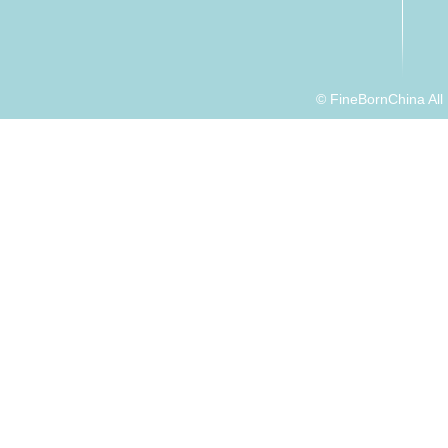
© FineBornChina Al