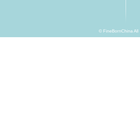
© FineBornChina Al