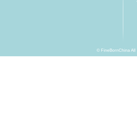
© FineBornChina Al