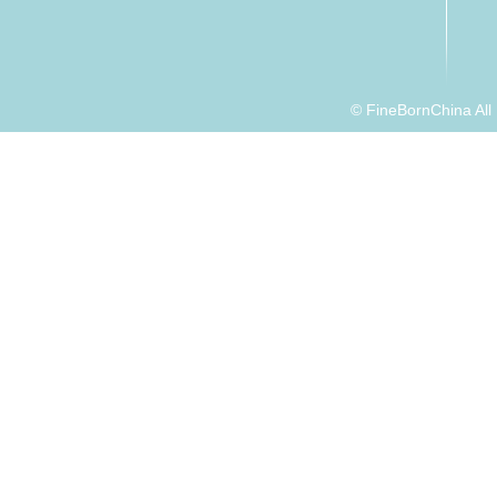
© FineBornChina Al