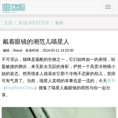
主页
乐活LIFESTYLE
趣闻
戴着眼镜的潮范儿喵星人
编辑：I5land 发表时间：2014-03-11 14:03:00
不可否认，猫咪是最酷的生物之一，它们始终如一的表情，轻
盈敏捷的脚步，来无影去无踪的身影，俨然一个高贵冷艳喵小
姐的姿态。然而很多人就喜欢它那个冷艳不恋家的劲儿，觉得
可有气质了。当然，喵星人卖萌的本事也是一流的，今天
菁华
（
FineBornChina
）搜集了喵星人戴眼镜的萌照与你一起分
享。