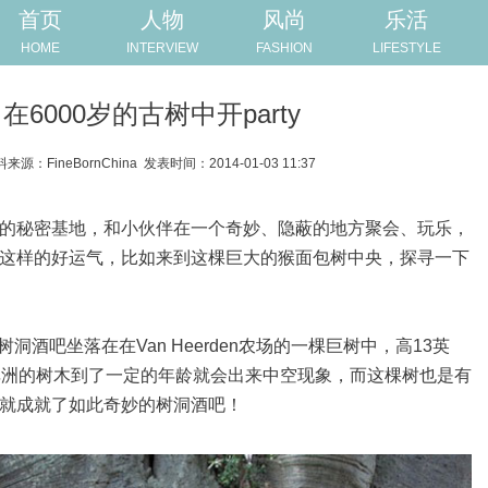
首页
人物
风尚
乐活
HOME
INTERVIEW
FASHION
LIFESTYLE
在6000岁的古树中开party
料来源：FineBornChina
发表时间：2014-01-03 11:37
的秘密基地，和小伙伴在一个奇妙、隐蔽的地方聚会、玩乐，
这样的好运气，比如来到这棵巨大的猴面包树中央，探寻一下
树洞酒吧坐落在在Van Heerden农场的一棵巨树中，高13英
非洲的树木到了一定的年龄就会出来中空现象，而这棵树也是有
就成就了如此奇妙的树洞酒吧！