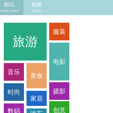
酷玩
视频
COOLSTUFF
VIDEO
服装
旅游
旅游
电影
音乐
美食
摄影
时尚
家居
创意
数码