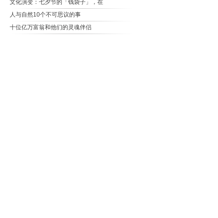
文化演变：七夕节的「钱袋子」，在
人与自然10个不可思议的事
十位亿万富翁和他们的灵魂伴侣