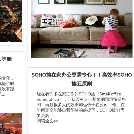
头等舱
SOHO族在家办公更需专心！！高效率SOHO
的变化，
视提供时
族五原则
并没有跟
现在有许多在家工作的SOHO族（Small office,
..
home office），但却没有人们想象的那般快活悠
闲，而且很多人的效率却远低于在公司工作。在
时间完全能够自我掌控的前提下，SOHO族们需
要更高...
阅读全文>>