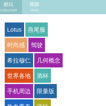
酷玩
视频
COOLSTUFF
VIDEO
Lotus
燕尾服
时尚感
驾驶
希拉穆仁
几何概念
世界各地
酒杯
手机周边
限量版