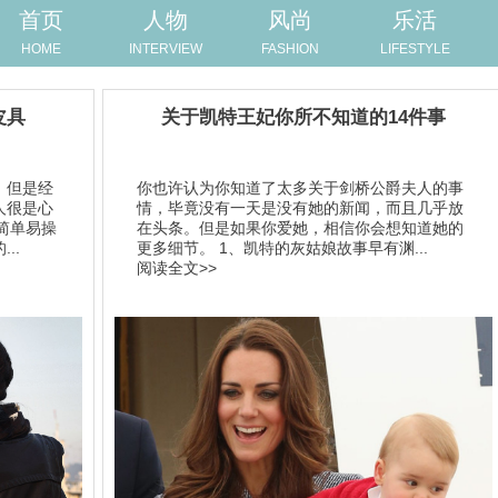
首页
人物
风尚
乐活
HOME
INTERVIEW
FASHION
LIFESTYLE
皮具
关于凯特王妃你所不知道的14件事
，但是经
你也许认为你知道了太多关于剑桥公爵夫人的事
人很是心
情，毕竟没有一天是没有她的新闻，而且几乎放
简单易操
在头条。但是如果你爱她，相信你会想知道她的
..
更多细节。 1、凯特的灰姑娘故事早有渊...
阅读全文>>