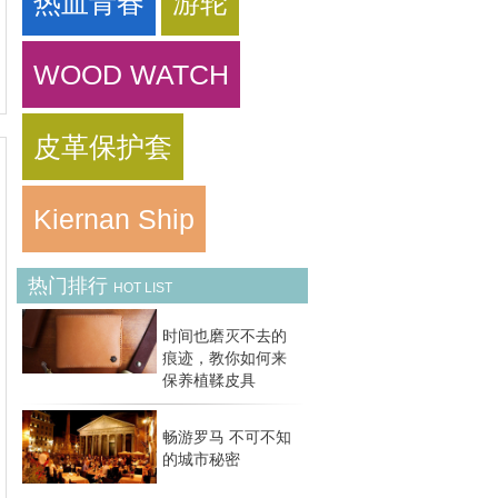
热血青春
游轮
WOOD WATCH
皮革保护套
Kiernan Ship
热门排行
HOT LIST
时间也磨灭不去的
痕迹，教你如何来
保养植鞣皮具
畅游罗马 不可不知
的城市秘密