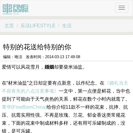
主页
乐活LIFESTYLE
生活
特别的花送给特别的你
编辑：唯涼 发表时间：2014-03-13 17:49:08
爱情可以风花雪月，
婚姻
却要柴米油盐。
在“材米油盐”之日却定要有点新意，以作纪念。在
《婚礼当天
不容有失的八点注意事项》
一文中，第一点便是鲜花，当中也
提到了可能由于天气炎热的关系，鲜花在数个小时内就蔫了。
菁华(FineBornChina)
给你介绍11款不一样的花束，抗摔、抗
压、抗蔫实用性强。不再是玫瑰、兰花、郁金香这类常规花
束，下面的花束中制成材料多样，还有用可乐罐制成的，没
错，是可乐罐。