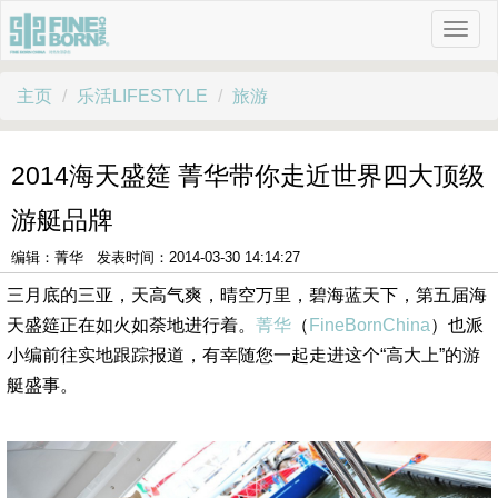
主页
乐活LIFESTYLE
旅游
2014海天盛筵 菁华带你走近世界四大顶级
游艇品牌
编辑：菁华 发表时间：2014-03-30 14:14:27
三月底的三亚，天高气爽，晴空万里，碧海蓝天下，第五届海
天盛筵正在如火如荼地进行着。
菁华
（
FineBornChina
）也派
小编前往实地跟踪报道，有幸随您一起走进这个“高大上”的游
艇盛事。