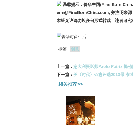
温馨提示：菁华中国(Fine Born 
crm@FineBornChina.com, 并注明来
未经允许请勿以任何形式转载，违者追究
标签:
创意
上一篇：
意大利摄影师Paolo Patriz
下一篇：
美《时代》杂志评选2013最“惊
相关推荐>>