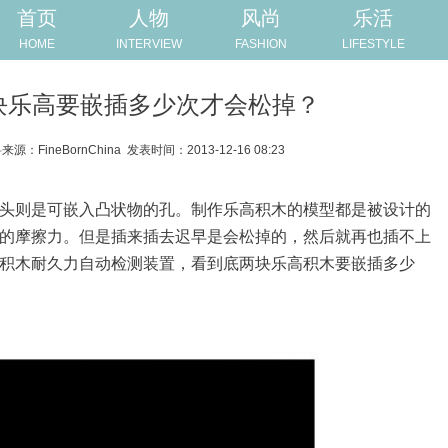
首页
人物
风尚
乐活
HOME
INTERVIEW
FASHION
LIFESTYLE
块乐高要嵌插多少次才会松掉？
来源：FineBornChina
发表时间：2013-12-16 08:23
头则是可嵌入凸状物的孔。制作乐高积木的模型都是被设计的
的摩擦力。但是插来插去迟早是会松掉的，然后就再也插不上
积木耐久力自动检测装置，看到底两块乐高积木要嵌插多少