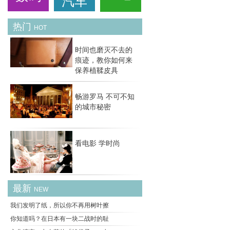
汽车
热门
HOT
时间也磨灭不去的
痕迹，教你如何来
保养植鞣皮具
畅游罗马 不可不知
的城市秘密
看电影 学时尚
最新
NEW
我们发明了纸，所以你不再用树叶擦
你知道吗？在日本有一块二战时的耻