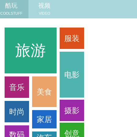
酷玩
视频
COOLSTUFF
VIDEO
服装
旅游
旅游
电影
音乐
美食
摄影
时尚
家居
创意
数码