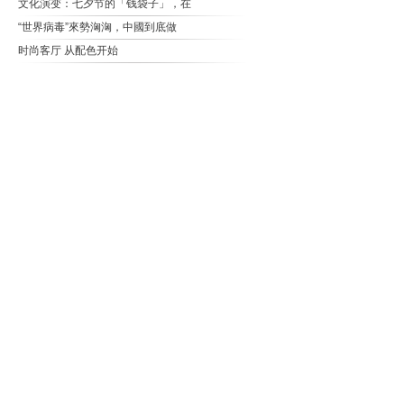
文化演变：七夕节的「钱袋子」，在
“世界病毒”來勢洶洶，中國到底做
时尚客厅 从配色开始