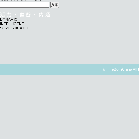
搜索
DYNAMIC
INTELLIGENT
SOPHISTICATED
© FineBornChina Al