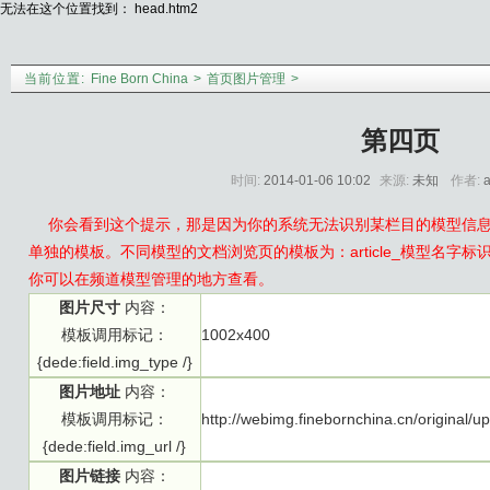
无法在这个位置找到： head.htm2
当前位置:
Fine Born China
>
首页图片管理
>
第四页
时间:
2014-01-06 10:02
来源:
未知
作者:
你会看到这个提示，那是因为你的系统无法识别某栏目的模型信
单独的模板。不同模型的文档浏览页的模板为：article_模型名字标识.htm 如“
你可以在频道模型管理的地方查看。
图片尺寸
内容：
模板调用标记：
1002x400
{dede:field.img_type /}
图片地址
内容：
模板调用标记：
http://webimg.finebornchina.cn/original
{dede:field.img_url /}
图片链接
内容：