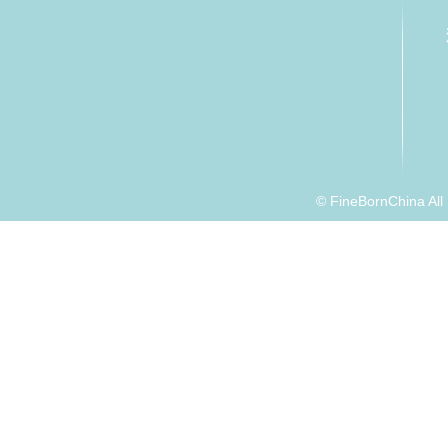
© FineBornChina Al