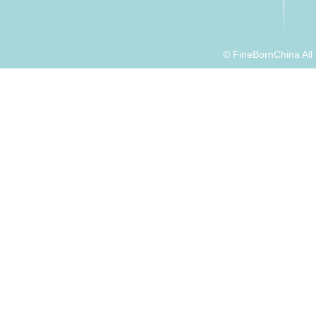
© FineBornChina Al