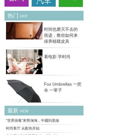
汽车
热门
HOT
时间也磨灭不去的
痕迹，教你如何来
保养植鞣皮具
看电影 学时尚
Fox Umbrellas 一把
伞 一辈子
最新
NEW
“世界病毒”來勢洶洶，中國到底做
时尚客厅 从配色开始