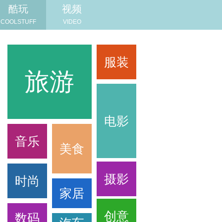
酷玩
视频
COOLSTUFF
VIDEO
服装
旅游
旅游
电影
音乐
美食
摄影
时尚
家居
创意
数码