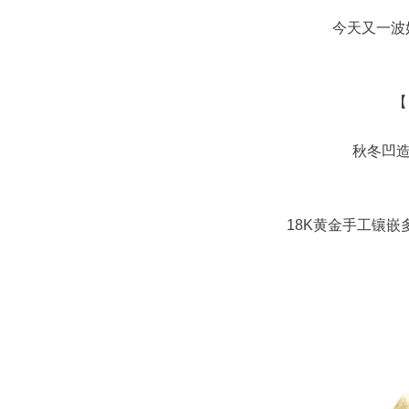
今天又一波
【
秋冬凹造
18K黄金手工镶