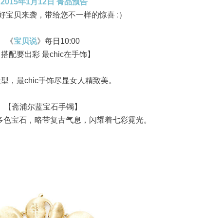
2015年1月12日 菁品预告
好宝贝来袭，带给您不一样的惊喜 :）
《
宝贝说
》每日10:00
 搭配要出彩 最chic在手饰】
型，最chic手饰尽显女人精致美。
【斋浦尔蓝宝石手镯】
嵌多色宝石，略带复古气息，闪耀着七彩霓光。