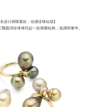
名设计师限量款：动感珍珠钻戒】
三颗圆润珍珠捧托起一款璀璨钻饰，低调而奢华。