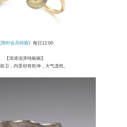
《
限时会员特惠
》每日12:00
【浪涛澎湃纯银碗】
前卫，内里却有乾坤，大气凛然。