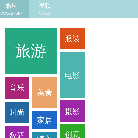
酷玩
视频
COOLSTUFF
VIDEO
服装
旅游
旅游
电影
音乐
美食
摄影
时尚
家居
创意
数码