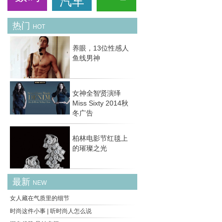
汽车
热门
HOT
养眼，13位性感人
鱼线男神
​女神全智贤演绎
Miss Sixty 2014秋
冬广告
柏林电影节红毯上
的璀璨之光
最新
NEW
女人藏在气质里的细节
时尚这件小事 | 听时尚人怎么说