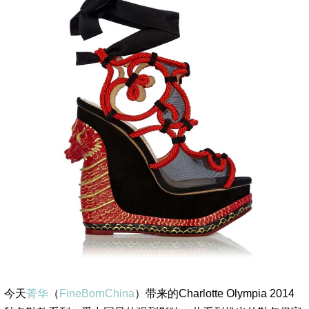
今天
菁华
（
FineBornChina
）带来的Charlotte Olympia 2014