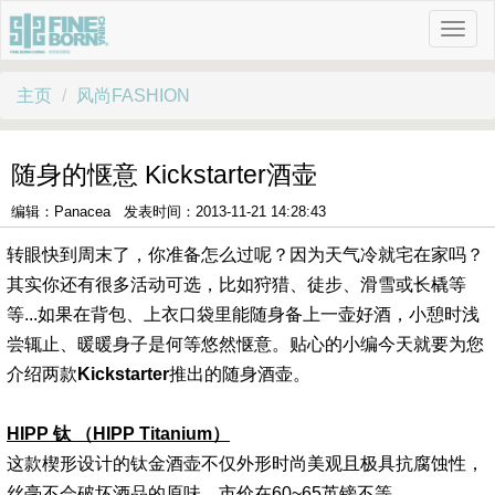
主页
风尚FASHION
随身的惬意 Kickstarter酒壶
编辑：Panacea 发表时间：2013-11-21 14:28:43
转眼快到周末了，你准备怎么过呢？因为天气冷就宅在家吗？
其实你还有很多活动可选，比如狩猎、徒步、滑雪或长橇等
等...如果在背包、上衣口袋里能随身备上一壶好酒，小憩时浅
尝辄止、暖暖身子是何等悠然惬意。贴心的小编今天就要为您
介绍两款
Kickstarter
推出的随身酒壶。
HIPP 钛 （HIPP Titanium）
这款楔形设计的钛金酒壶不仅外形时尚美观且极具抗腐蚀性，
丝毫不会破坏酒品的原味。市价在60~65英镑不等。