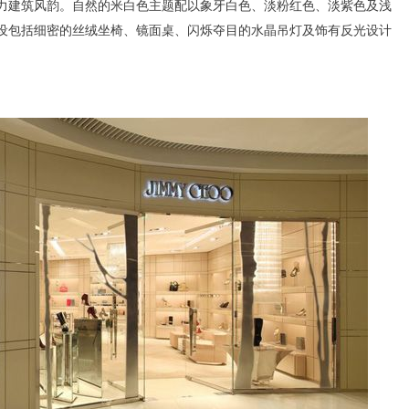
力建筑风韵。自然的米白色主题配以象牙白色、淡粉红色、淡紫色及浅
设包括细密的丝绒坐椅、镜面桌、闪烁夺目的水晶吊灯及饰有反光设计