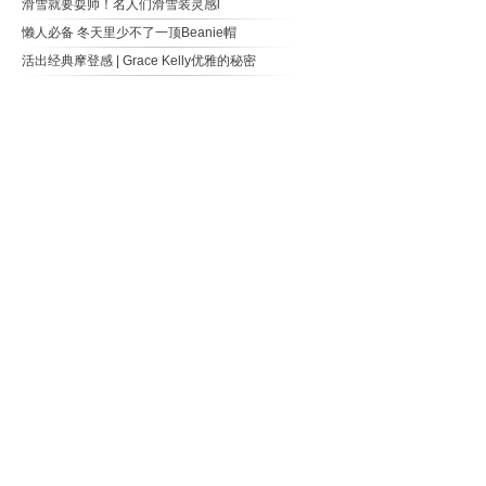
滑雪就要耍帅！名人们滑雪装灵感l
懒人必备 冬天里少不了一顶Beanie帽
活出经典摩登感 | Grace Kelly优雅的秘密