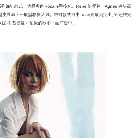
列饰钉款式，为经典的Rosalie手挽包、Rebel斜背包、Agnes 尖头高
小型皮具添上一股型格摇滚风。饰钉款式当中Talan则最为突出, 它还被完
man（妮可·基德曼）拍摄的秋冬平面广告中。