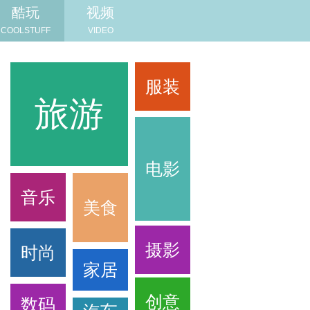
酷玩
视频
COOLSTUFF
VIDEO
服装
旅游
旅游
电影
音乐
美食
摄影
时尚
家居
创意
数码