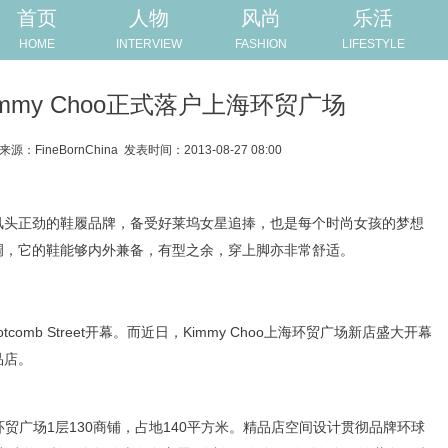
首页
人物
风尚
乐活
HOME
INTERVIEW
FASHION
LIFESTYLE
mmy Choo正式落户上海环贸广场
来源：FineBornChina
发表时间：2013-08-27 08:00
年来风头正劲的鞋履品牌，备受好莱坞女星追捧，也是每个时尚女孩的梦想
贵格调，它的鞋能够内外兼备，有型之余，穿上脚亦非常舒适。
Motcomb Street开幕。而近日，Kimmy Choo上海环贸广场新店盛大开幕
品店。
环贸广场1层130商铺，占地140平方米。精品店空间设计贯彻品牌环球